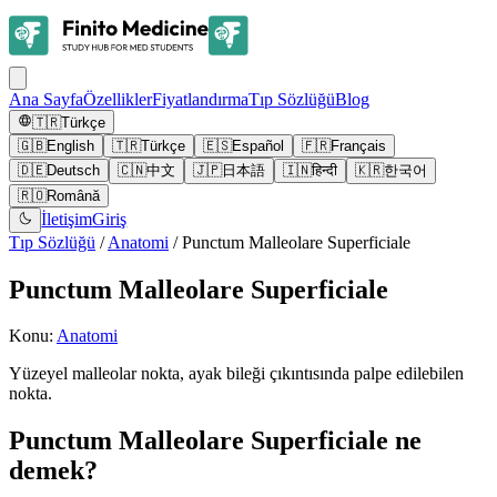
Ana Sayfa
Özellikler
Fiyatlandırma
Tıp Sözlüğü
Blog
🇹🇷
Türkçe
🇬🇧
English
🇹🇷
Türkçe
🇪🇸
Español
🇫🇷
Français
🇩🇪
Deutsch
🇨🇳
中文
🇯🇵
日本語
🇮🇳
हिन्दी
🇰🇷
한국어
🇷🇴
Română
İletişim
Giriş
Tıp Sözlüğü
/
Anatomi
/
Punctum Malleolare Superficiale
Punctum Malleolare Superficiale
Konu
:
Anatomi
Yüzeyel malleolar nokta, ayak bileği çıkıntısında palpe edilebilen
nokta.
Punctum Malleolare Superficiale ne
demek?