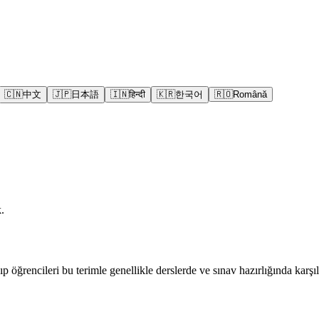
🇨🇳
中文
🇯🇵
日本語
🇮🇳
हिन्दी
🇰🇷
한국어
🇷🇴
Română
.
p öğrencileri bu terimle genellikle derslerde ve sınav hazırlığında karşıl