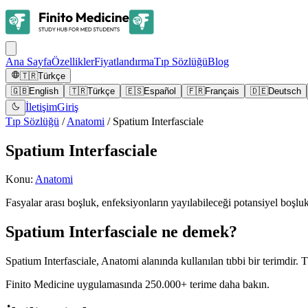
Ana Sayfa
Özellikler
Fiyatlandırma
Tıp Sözlüğü
Blog
🇹🇷
Türkçe
🇬🇧
English
🇹🇷
Türkçe
🇪🇸
Español
🇫🇷
Français
🇩🇪
Deutsch
İletişim
Giriş
Tıp Sözlüğü
/
Anatomi
/
Spatium Interfasciale
Spatium Interfasciale
Konu
:
Anatomi
Fasyalar arası boşluk, enfeksiyonların yayılabileceği potansiyel boşluk
Spatium Interfasciale ne demek?
Spatium Interfasciale, Anatomi alanında kullanılan tıbbi bir terimdir. Tı
Finito Medicine uygulamasında 250.000+ terime daha bakın.