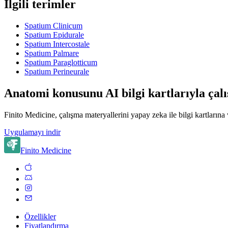
İlgili terimler
Spatium Clinicum
Spatium Epidurale
Spatium Intercostale
Spatium Palmare
Spatium Paraglotticum
Spatium Perineurale
Anatomi konusunu AI bilgi kartlarıyla çalı
Finito Medicine, çalışma materyallerini yapay zeka ile bilgi kartlarına
Uygulamayı indir
Finito Medicine
Özellikler
Fiyatlandırma