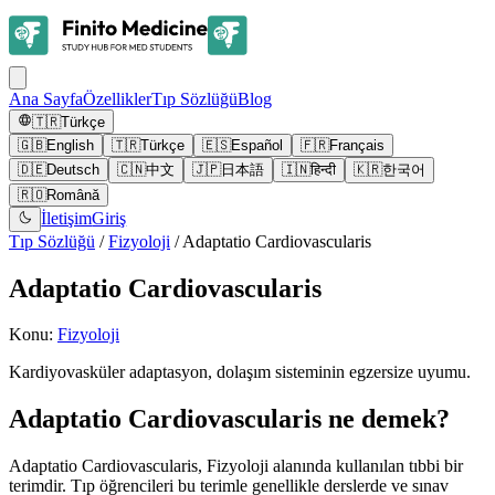
Ana Sayfa
Özellikler
Tıp Sözlüğü
Blog
🇹🇷
Türkçe
🇬🇧
English
🇹🇷
Türkçe
🇪🇸
Español
🇫🇷
Français
🇩🇪
Deutsch
🇨🇳
中文
🇯🇵
日本語
🇮🇳
हिन्दी
🇰🇷
한국어
🇷🇴
Română
İletişim
Giriş
Tıp Sözlüğü
/
Fizyoloji
/
Adaptatio Cardiovascularis
Adaptatio Cardiovascularis
Konu
:
Fizyoloji
Kardiyovasküler adaptasyon, dolaşım sisteminin egzersize uyumu.
Adaptatio Cardiovascularis ne demek?
Adaptatio Cardiovascularis, Fizyoloji alanında kullanılan tıbbi bir
terimdir. Tıp öğrencileri bu terimle genellikle derslerde ve sınav