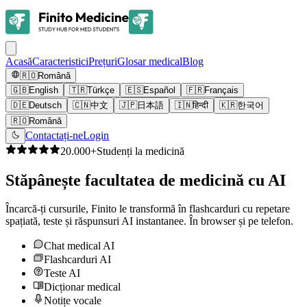
Acasă
Caracteristici
Prețuri
Glosar medical
Blog
🇷🇴
Română
🇬🇧
English
🇹🇷
Türkçe
🇪🇸
Español
🇫🇷
Français
🇩🇪
Deutsch
🇨🇳
中文
🇯🇵
日本語
🇮🇳
हिन्दी
🇰🇷
한국어
🇷🇴
Română
Contactați-ne
Login
20.000+
Studenți la medicină
Stăpânește facultatea de medicină cu AI
Încarcă-ți cursurile, Finito le transformă în flashcarduri cu repetare
spațiată, teste și răspunsuri AI instantanee. În browser și pe telefon.
Chat medical AI
Flashcarduri AI
Teste AI
Dicționar medical
Notițe vocale