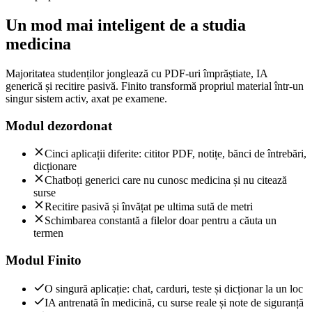
Un mod mai inteligent de a studia
medicina
Majoritatea studenților jonglează cu PDF-uri împrăștiate, IA
generică și recitire pasivă. Finito transformă propriul material într-un
singur sistem activ, axat pe examene.
Modul dezordonat
Cinci aplicații diferite: cititor PDF, notițe, bănci de întrebări,
dicționare
Chatboți generici care nu cunosc medicina și nu citează
surse
Recitire pasivă și învățat pe ultima sută de metri
Schimbarea constantă a filelor doar pentru a căuta un
termen
Modul Finito
O singură aplicație: chat, carduri, teste și dicționar la un loc
IA antrenată în medicină, cu surse reale și note de siguranță