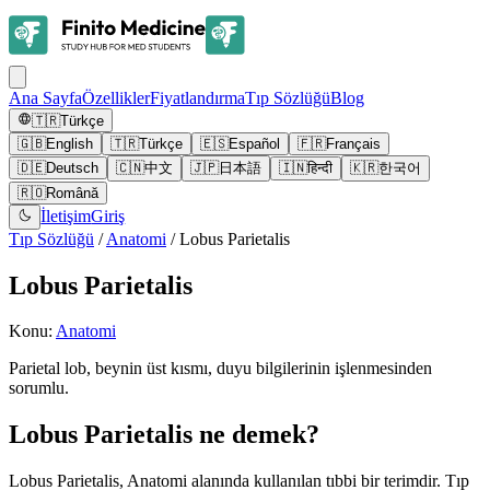
Ana Sayfa
Özellikler
Fiyatlandırma
Tıp Sözlüğü
Blog
🇹🇷
Türkçe
🇬🇧
English
🇹🇷
Türkçe
🇪🇸
Español
🇫🇷
Français
🇩🇪
Deutsch
🇨🇳
中文
🇯🇵
日本語
🇮🇳
हिन्दी
🇰🇷
한국어
🇷🇴
Română
İletişim
Giriş
Tıp Sözlüğü
/
Anatomi
/
Lobus Parietalis
Lobus Parietalis
Konu
:
Anatomi
Parietal lob, beynin üst kısmı, duyu bilgilerinin işlenmesinden
sorumlu.
Lobus Parietalis ne demek?
Lobus Parietalis, Anatomi alanında kullanılan tıbbi bir terimdir. Tıp