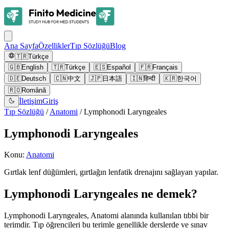
Ana Sayfa
Özellikler
Tıp Sözlüğü
Blog
🇹🇷
Türkçe
🇬🇧
English
🇹🇷
Türkçe
🇪🇸
Español
🇫🇷
Français
🇩🇪
Deutsch
🇨🇳
中文
🇯🇵
日本語
🇮🇳
हिन्दी
🇰🇷
한국어
🇷🇴
Română
İletişim
Giriş
Tıp Sözlüğü
/
Anatomi
/
Lymphonodi Laryngeales
Lymphonodi Laryngeales
Konu
:
Anatomi
Gırtlak lenf düğümleri, gırtlağın lenfatik drenajını sağlayan yapılar.
Lymphonodi Laryngeales ne demek?
Lymphonodi Laryngeales, Anatomi alanında kullanılan tıbbi bir
terimdir. Tıp öğrencileri bu terimle genellikle derslerde ve sınav